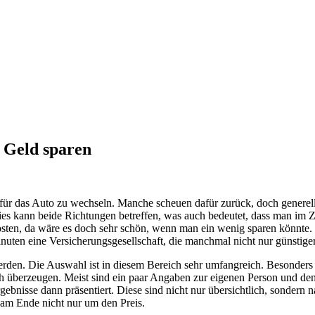
 Geld sparen
für das Auto zu wechseln. Manche scheuen dafür zurück, doch generell
Dies kann beide Richtungen betreffen, was auch bedeutet, dass man im 
Posten, da wäre es doch sehr schön, wenn man ein wenig sparen könnt
en eine Versicherungsgesellschaft, die manchmal nicht nur günstiger,
den. Die Auswahl ist in diesem Bereich sehr umfangreich. Besonders w
überzeugen. Meist sind ein paar Angaben zur eigenen Person und dem A
isse dann präsentiert. Diese sind nicht nur übersichtlich, sondern na
 am Ende nicht nur um den Preis.